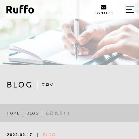
CONTACT
HOME
ABOUT US
MENU
COORDINATE
PROFILE
BLOG
ブログ
BLOG
ACCESS
HOME
BLOG
自己表現！！
090-1472-5125
BLOG
2022.02.17