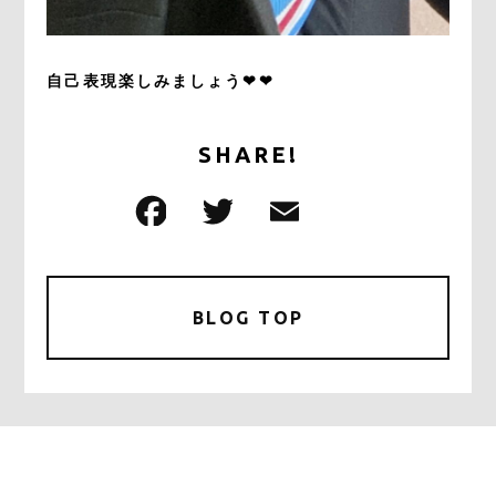
自己表現楽しみましょう❤❤
SHARE!
F
T
E
共
a
w
m
有
c
it
ai
e
te
l
BLOG TOP
b
r
o
o
k